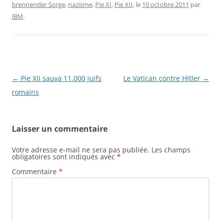
brennender Sorge
,
nazisme
,
Pie XI
,
Pie XII
, le
10 octobre 2011
par
JBM
.
Navigation
←
Pie XII sauva 11.000 juifs
Le Vatican contre Hitler
→
des
romains
articles
Laisser un commentaire
Votre adresse e-mail ne sera pas publiée.
Les champs
obligatoires sont indiqués avec
*
Commentaire
*