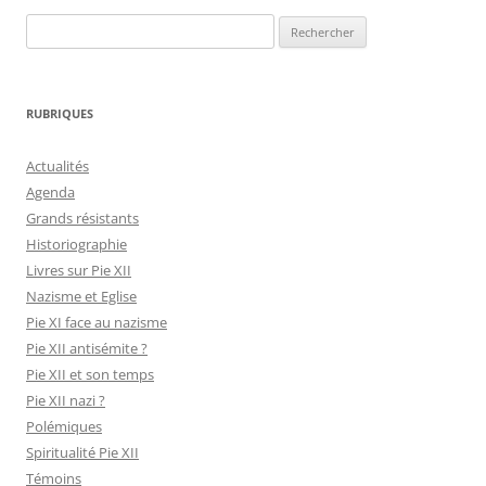
Rechercher :
RUBRIQUES
Actualités
Agenda
Grands résistants
Historiographie
Livres sur Pie XII
Nazisme et Eglise
Pie XI face au nazisme
Pie XII antisémite ?
Pie XII et son temps
Pie XII nazi ?
Polémiques
Spiritualité Pie XII
Témoins