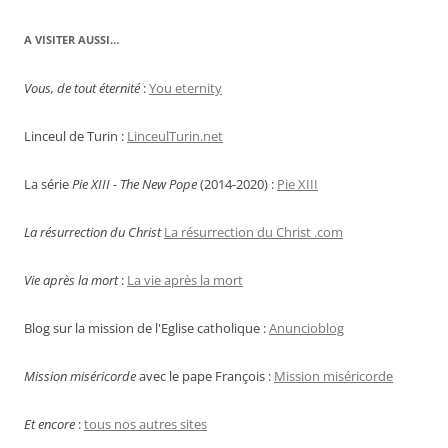
A VISITER AUSSI…
Vous, de tout éternité
:
You eternity
Linceul de Turin :
LinceulTurin.net
La série
Pie XIII - The New Pope
(2014-2020) :
Pie XIII
La résurrection du Christ
La résurrection du Christ .com
Vie après la mort
:
La vie après la mort
Blog sur la mission de l'Eglise catholique :
Anuncioblog
Mission miséricorde
avec le pape François :
Mission miséricorde
Et encore
:
tous nos autres sites