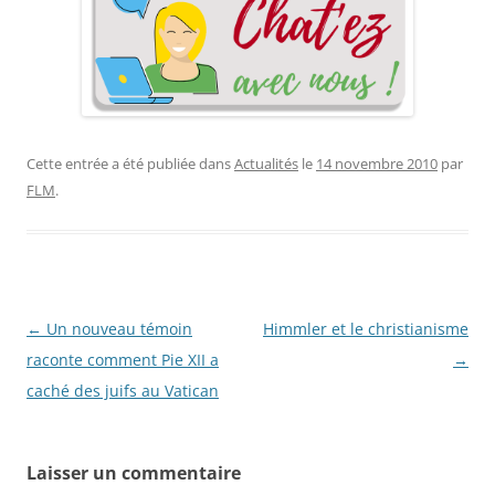
Cette entrée a été publiée dans
Actualités
le
14 novembre 2010
par
FLM
.
Navigation
←
Un nouveau témoin
Himmler et le christianisme
des
raconte comment Pie XII a
→
articles
caché des juifs au Vatican
Laisser un commentaire