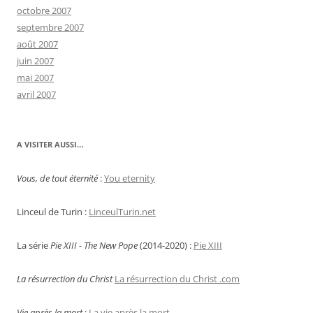
octobre 2007
septembre 2007
août 2007
juin 2007
mai 2007
avril 2007
A VISITER AUSSI…
Vous, de tout éternité
:
You eternity
Linceul de Turin :
LinceulTurin.net
La série
Pie XIII - The New Pope
(2014-2020) :
Pie XIII
La résurrection du Christ
La résurrection du Christ .com
Vie après la mort
:
La vie après la mort