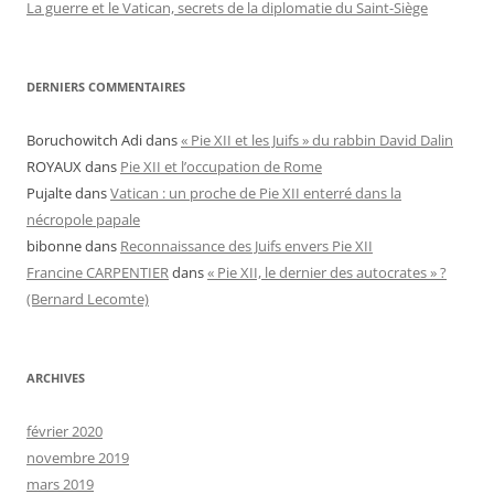
La guerre et le Vatican, secrets de la diplomatie du Saint-Siège
DERNIERS COMMENTAIRES
Boruchowitch Adi
dans
« Pie XII et les Juifs » du rabbin David Dalin
ROYAUX
dans
Pie XII et l’occupation de Rome
Pujalte
dans
Vatican : un proche de Pie XII enterré dans la
nécropole papale
bibonne
dans
Reconnaissance des Juifs envers Pie XII
Francine CARPENTIER
dans
« Pie XII, le dernier des autocrates » ?
(Bernard Lecomte)
ARCHIVES
février 2020
novembre 2019
mars 2019