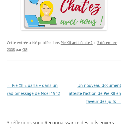
Cette entrée a été publiée dans
Pie XII antisémite ?
le
3 décembre
2008
par
GG
.
Navigation
←
Pie XII « parla » dans un
Un nouveau document
des
radiomessage de Noël 1942
atteste l’action de Pie XII en
articles
faveur des juifs
→
3 réflexions sur «
Reconnaissance des Juifs envers