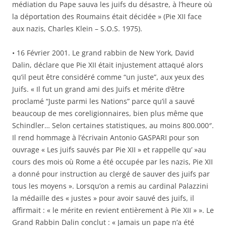
médiation du Pape sauva les juifs du désastre, à l’heure où
la déportation des Roumains était décidée » (Pie XII face
aux nazis, Charles Klein – S.O.S. 1975).
• 16 Février 2001. Le grand rabbin de New York, David
Dalin, déclare que Pie XII était injustement attaqué alors
qu’il peut être considéré comme “un juste”, aux yeux des
Juifs. « Il fut un grand ami des Juifs et mérite d’être
proclamé “Juste parmi les Nations” parce qu’il a sauvé
beaucoup de mes coreligionnaires, bien plus même que
Schindler… Selon certaines statistiques, au moins 800.000″.
Il rend hommage à l’écrivain Antonio GASPARI pour son
ouvrage « Les juifs sauvés par Pie XII » et rappelle qu’ »au
cours des mois où Rome a été occupée par les nazis, Pie XII
a donné pour instruction au clergé de sauver des juifs par
tous les moyens ». Lorsqu’on a remis au cardinal Palazzini
la médaille des « justes » pour avoir sauvé des juifs, il
affirmait : « le mérite en revient entièrement à Pie XII » ». Le
Grand Rabbin Dalin conclut : « Jamais un pape n’a été