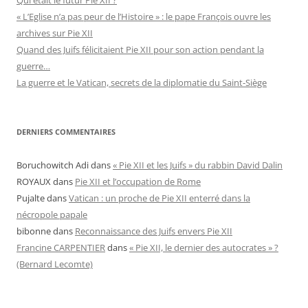
« L’Eglise n’a pas peur de l’Histoire » : le pape François ouvre les
archives sur Pie XII
Quand des Juifs félicitaient Pie XII pour son action pendant la
guerre…
La guerre et le Vatican, secrets de la diplomatie du Saint-Siège
DERNIERS COMMENTAIRES
Boruchowitch Adi
dans
« Pie XII et les Juifs » du rabbin David Dalin
ROYAUX
dans
Pie XII et l’occupation de Rome
Pujalte
dans
Vatican : un proche de Pie XII enterré dans la
nécropole papale
bibonne
dans
Reconnaissance des Juifs envers Pie XII
Francine CARPENTIER
dans
« Pie XII, le dernier des autocrates » ?
(Bernard Lecomte)