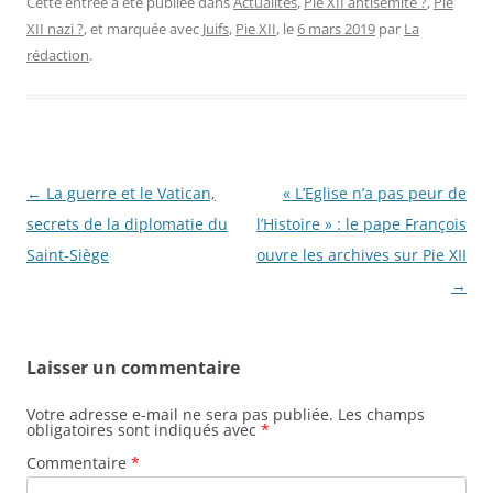
Cette entrée a été publiée dans
Actualités
,
Pie XII antisémite ?
,
Pie
XII nazi ?
, et marquée avec
Juifs
,
Pie XII
, le
6 mars 2019
par
La
rédaction
.
Navigation
←
La guerre et le Vatican,
« L’Eglise n’a pas peur de
des
secrets de la diplomatie du
l’Histoire » : le pape François
articles
Saint-Siège
ouvre les archives sur Pie XII
→
Laisser un commentaire
Votre adresse e-mail ne sera pas publiée.
Les champs
obligatoires sont indiqués avec
*
Commentaire
*