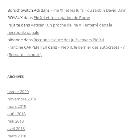
Boruchowitch Adi
dans
« Pie XII et les Juifs » du rabbin David Dalin
ROYAUX
dans
Pie XII et l’occupation de Rome
Pujalte
dans
Vatican : un proche de Pie XII enterré dans la
nécropole papale
bibonne
dans
Reconnaissance des Juifs envers Pie XII
Francine CARPENTIER
dans
« Pie XII, le dernier des autocrates » ?
(Bernard Lecomte)
ARCHIVES
février 2020
novembre 2019
mars 2019
août 2018
mai 2018
avril 2018
mars 2018