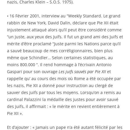
nazis, Charles Klein – S.O.S. 1975).
• 16 Février 2001, interview au “Weekly Standard. Le grand
rabbin de New York, David Dalin, déclare que Pie XII était
injustement attaqué alors qu’il peut être considéré comme
“un juste, aux yeux des Juifs. Il fut un grand ami des Juifs et
mérite d’être proclamé “Juste parmi les Nations parce qu’il
a sauvé beaucoup de mes corréligionnaires, bien plus
même que Schindler… Selon certaines statistiques, au
moins 800.000 “. Il rend hommage à l’écrivain Antonio
Gaspari pour son ouvrage
Les juifs sauvés par Pie XII
et
rappelle qu’ au cours des mois où Rome a été occupée par
les nazis, Pie XII a donné pour instruction au clergé de
sauver des juifs par tous les moyens. Lorsqu’on a remis au
cardinal Palazzini la médaille des justes pour avoir sauvé
des juifs, il affirmait : « le mérite en revient entièrement à
Pie XII ».
Et d’ajouter : « Jamais un pape n’a été autant félicité par les