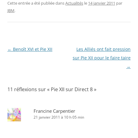
Cette entrée a été publiée dans
Actualités
le
14 janvier 2011
par
JBM
.
Navigation
←
Benoît XVI et Pie XII
Les Alliés ont fait pression
des
sur Pie XII pour le faire taire
articles
→
11 réflexions sur «
Pie XII sur Direct 8
»
Francine Carpentier
21 janvier 2011 à 10 h 05 min