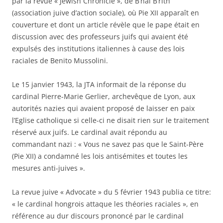
par la revue « Jewish Chronicle », de B’nai B’rith
(association juive d’action sociale), où Pie XII apparaît en
couverture et dont un article révèle que le pape était en
discussion avec des professeurs juifs qui avaient été
expulsés des institutions italiennes à cause des lois
raciales de Benito Mussolini.
Le 15 janvier 1943, la JTA informait de la réponse du
cardinal Pierre-Marie Gerlier, archevêque de Lyon, aux
autorités nazies qui avaient proposé de laisser en paix
l’Eglise catholique si celle-ci ne disait rien sur le traitement
réservé aux juifs. Le cardinal avait répondu au
commandant nazi : « Vous ne savez pas que le Saint-Père
(Pie XII) a condamné les lois antisémites et toutes les
mesures anti-juives ».
La revue juive « Advocate » du 5 février 1943 publia ce titre:
« le cardinal hongrois attaque les théories raciales », en
référence au dur discours prononcé par le cardinal