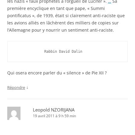
les nazis « faux prophètes à l’orgueil de Lucifer ».
…
Sa
première encyclique en tant que pape, « Summi
pontificatus », de 1939, était si clairement anti-raciste que
les avions alliés en lâchèrent des milliers de copies sur
l’Allemagne pour y nourrir un sentiment anti-raciste.
              Rabbin David Dalin
Qui osera encore parler du « silence » de Pie XII ?
↓
Répondre
Leopold NZORIJANA
19 avril 2011 à 9 h 59 min