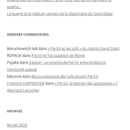
guerre…
La guerre et le Vatican, secrets de la diplomatie du Saint-Siège
DERNIERS COMMENTAIRES
Boruchowitch Adi
dans
« Pie XII et les Juifs » du rabbin David Dalin
ROYAUX
dans
Pie XII et l’occupation de Rome
Pujalte
dans
Vatican : un proche de Pie XII enterré dans la
nécropole papale
bibonne
dans
Reconnaissance des Juifs envers Pie XII
Francine CARPENTIER
dans
« Pie XII, le dernier des autocrates » ?
(Bernard Lecomte)
ARCHIVES
février 2020