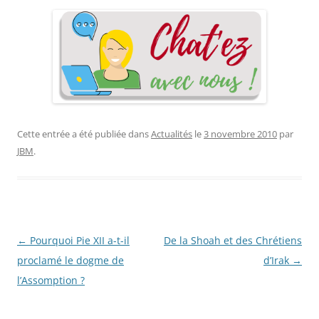
Cette entrée a été publiée dans
Actualités
le
3 novembre 2010
par
JBM
.
Navigation
←
Pourquoi Pie XII a-t-il
De la Shoah et des Chrétiens
des
proclamé le dogme de
d’Irak
→
articles
l’Assomption ?