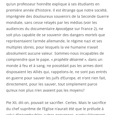
qu’un professeur honnête explique à ses étudiants en
première année d’histoire. Il est étrange que notre société,
imprégnée des douloureux souvenirs de la Seconde Guerre
mondiale, sans cesse relayés par les médias (voir les
audiences du documentaire
Apocalypse
sur France 2), ne
soit plus capable de se souvenir des dangers
mortels
que
représentaient l’armée allemande, le régime nazi et ses
multiples sbires, pour lesquels la vie humaine n’avait
absolument aucune valeur. Sommes-nous incapables de
comprendre que le pape, «
prophète désarmé
», dans un
monde à feu et à sang, ne possédait pas les armes dont
disposaient les Alliés qui, rappelons-le, ne sont pas entrés
en guerre pour sauver les juifs d’Europe, et n’ont rien fait,
directement, pour les sauver, tout simplement parce
qu’eux non plus n’en avaient pas les moyens?
Pie XII, dit-on, pouvait se sacrifier. Certes. Mais le sacrifice
du chef suprême de l’Eglise n’aurait été que le prélude à
celui d’innombrables autres personnes, particulièrement