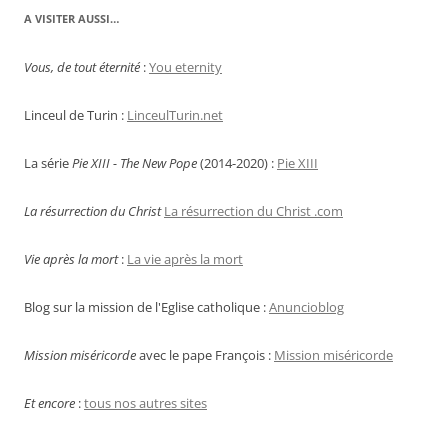
A VISITER AUSSI…
Vous, de tout éternité
:
You eternity
Linceul de Turin :
LinceulTurin.net
La série
Pie XIII - The New Pope
(2014-2020) :
Pie XIII
La résurrection du Christ
La résurrection du Christ .com
Vie après la mort
:
La vie après la mort
Blog sur la mission de l'Eglise catholique :
Anuncioblog
Mission miséricorde
avec le pape François :
Mission miséricorde
Et encore
:
tous nos autres sites