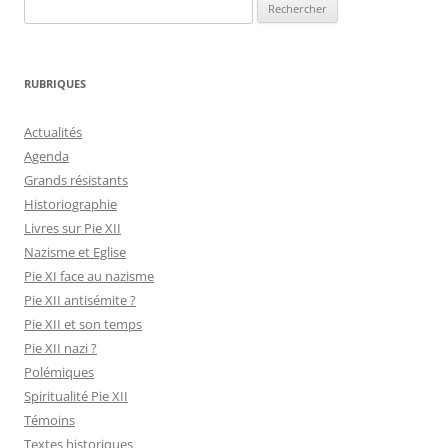
Rechercher :
RUBRIQUES
Actualités
Agenda
Grands résistants
Historiographie
Livres sur Pie XII
Nazisme et Eglise
Pie XI face au nazisme
Pie XII antisémite ?
Pie XII et son temps
Pie XII nazi ?
Polémiques
Spiritualité Pie XII
Témoins
Textes historiques