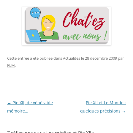
Cette entrée a été publiée dans
Actualités
le
28 décembre 2009
par
FLM
.
Navigation
←
Pie XII, de vénérable
Pie XII et Le Monde :
des
mémoire…
quelques précisions
→
articles
7 réflexions sur «
Les médias et Pie XII
»