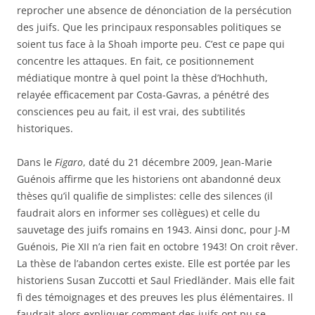
reprocher une absence de dénonciation de la persécution
des juifs. Que les principaux responsables politiques se
soient tus face à la Shoah importe peu. C’est ce pape qui
concentre les attaques. En fait, ce positionnement
médiatique montre à quel point la thèse d’Hochhuth,
relayée efficacement par Costa-Gavras, a pénétré des
consciences peu au fait, il est vrai, des subtilités
historiques.
Dans le
Figaro
, daté du 21 décembre 2009, Jean-Marie
Guénois affirme que les historiens ont abandonné deux
thèses qu’il qualifie de simplistes: celle des silences (il
faudrait alors en informer ses collègues) et celle du
sauvetage des juifs romains en 1943. Ainsi donc, pour J-M
Guénois, Pie XII n’a rien fait en octobre 1943! On croit rêver.
La thèse de l’abandon certes existe. Elle est portée par les
historiens Susan Zuccotti et Saul Friedländer. Mais elle fait
fi des témoignages et des preuves les plus élémentaires. Il
faudrait alors expliquer comment des juifs ont pu se