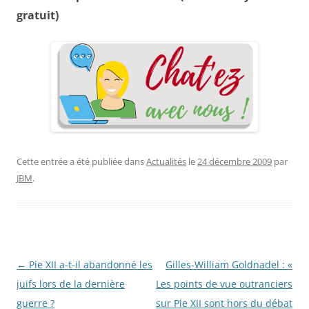
gratuit)
Cette entrée a été publiée dans
Actualités
le
24 décembre 2009
par
JBM
.
Navigation
←
Pie XII a-t-il abandonné les
Gilles-William Goldnadel : «
des
juifs lors de la dernière
Les points de vue outranciers
articles
guerre ?
sur Pie XII sont hors du débat