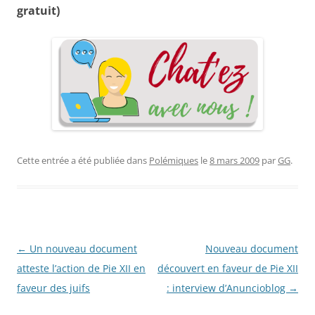
gratuit)
Cette entrée a été publiée dans
Polémiques
le
8 mars 2009
par
GG
.
Navigation
←
Un nouveau document
Nouveau document
des
atteste l’action de Pie XII en
découvert en faveur de Pie XII
articles
faveur des juifs
: interview d’Anuncioblog
→