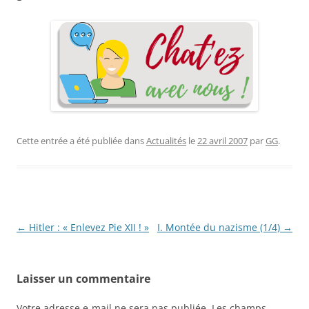
Cette entrée a été publiée dans
Actualités
le
22 avril 2007
par
GG
.
Navigation
←
Hitler : « Enlevez Pie XII ! »
I. Montée du nazisme (1/4)
→
des
articles
Laisser un commentaire
Votre adresse e-mail ne sera pas publiée.
Les champs