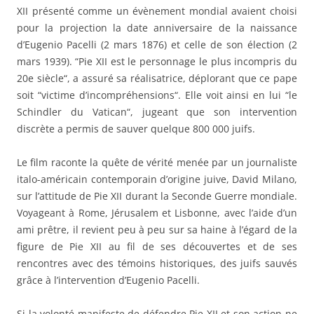
XII présenté comme un évènement mondial avaient choisi
pour la projection la date anniversaire de la naissance
d’Eugenio Pacelli (2 mars 1876) et celle de son élection (2
mars 1939). “Pie XII est le personnage le plus incompris du
20e siècle“, a assuré sa réalisatrice, déplorant que ce pape
soit “victime d’incompréhensions“. Elle voit ainsi en lui “le
Schindler du Vatican“, jugeant que son intervention
discrète a permis de sauver quelque 800 000 juifs.
Le film raconte la quête de vérité menée par un journaliste
italo-américain contemporain d’origine juive, David Milano,
sur l’attitude de Pie XII durant la Seconde Guerre mondiale.
Voyageant à Rome, Jérusalem et Lisbonne, avec l’aide d’un
ami prêtre, il revient peu à peu sur sa haine à l’égard de la
figure de Pie XII au fil de ses découvertes et de ses
rencontres avec des témoins historiques, des juifs sauvés
grâce à l’intervention d’Eugenio Pacelli.
Si la volonté manifeste de défendre Pie XII et son action ne