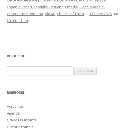
Cette entrée a été publiée dans
Actualités
, et marquée avec
Eugenio Pacelli
,
Famiglia Cristiana
,
I.média
,
Liana Marabini
,
Osservatore Romano
,
Pie XII
,
Shades of Truth
, le
11 mars 2015
par
La rédaction
.
RECHERCHE
Rechercher :
RUBRIQUES
Actualités
Agenda
Grands résistants
Historiographie