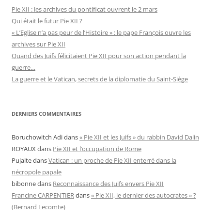
Pie XII : les archives du pontificat ouvrent le 2 mars
Qui était le futur Pie XII ?
« L’Eglise n’a pas peur de l’Histoire » : le pape François ouvre les
archives sur Pie XII
Quand des Juifs félicitaient Pie XII pour son action pendant la
guerre…
La guerre et le Vatican, secrets de la diplomatie du Saint-Siège
DERNIERS COMMENTAIRES
Boruchowitch Adi
dans
« Pie XII et les Juifs » du rabbin David Dalin
ROYAUX
dans
Pie XII et l’occupation de Rome
Pujalte
dans
Vatican : un proche de Pie XII enterré dans la
nécropole papale
bibonne
dans
Reconnaissance des Juifs envers Pie XII
Francine CARPENTIER
dans
« Pie XII, le dernier des autocrates » ?
(Bernard Lecomte)