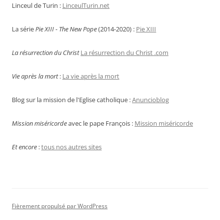
Linceul de Turin :
LinceulTurin.net
La série
Pie XIII - The New Pope
(2014-2020) :
Pie XIII
La résurrection du Christ
La résurrection du Christ .com
Vie après la mort
:
La vie après la mort
Blog sur la mission de l'Eglise catholique :
Anuncioblog
Mission miséricorde
avec le pape François :
Mission miséricorde
Et encore
:
tous nos autres sites
Fièrement propulsé par WordPress